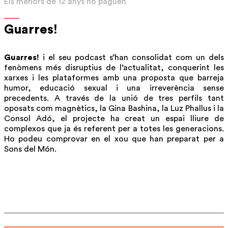
Els menors de 12 anys no paguen
Guarres!
Guarres!
i el seu podcast s’han consolidat com un dels
fenòmens més disruptius de l’actualitat, conquerint les
xarxes i les plataformes amb una proposta que barreja
humor, educació sexual i una irreverència sense
precedents. A través de la unió de tres perfils tant
oposats com magnètics, la Gina Bashina, la Luz Phallus i la
Consol Adó, el projecte ha creat un espai lliure de
complexos que ja és referent per a totes les generacions.
Ho podeu comprovar en el xou que han preparat per a
Sons del Món.