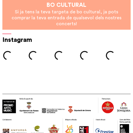
BO CULTURAL
Si ja tens la teva targeta de bo cultural, ja pots
comprar la teva entrada de qualsevol dels nostres
concerts!
Instagram