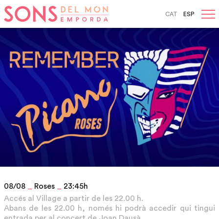
CAT
ESP
Skip
to
navigation
Skip
to
content
08/08
_
Roses
_
23:45h
Accés al Village a partir de les 22.00 h.
Abans de les 22.00 h, només hi podrà accedir qui tingui
entrada per al concert de Joan Dausà.