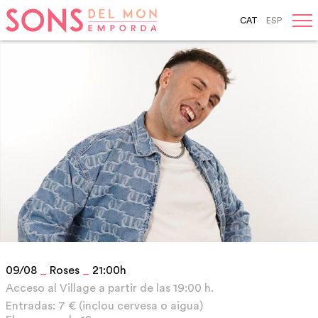
CAT
ESP
Skip
to
navigation
Skip
to
content
09/08
_
Roses
_
21:00h
Acceso al Village a partir de las 19:00 h.
Entradas: 7 € (inclou cervesa o aigua)